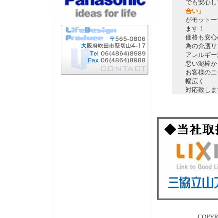
でも安心し
合い」
がモットー
ます！
価格も安心
為の介護リ
アレルギー
悪い泥棒か
お客様のニ
幅広く
LifeDesign Produce | ライフデ
対応致しま
ザイン･プロデュース | 不動産 |
吹田 | 高槻 | 茨木 | リフォーム|
建替え| ４５万円
COPYRI