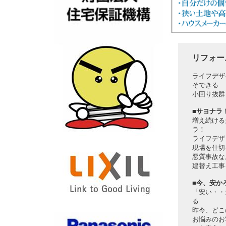
リフォー
ライフデザ
そできる
小回り抜群
■
サヨナラ
増え続ける
ラ！
ライフデザ
現場を仕切
悪質事故な
建替え工事
■今、安か
「安い・・
る
昨今、どこ
お悩みのお